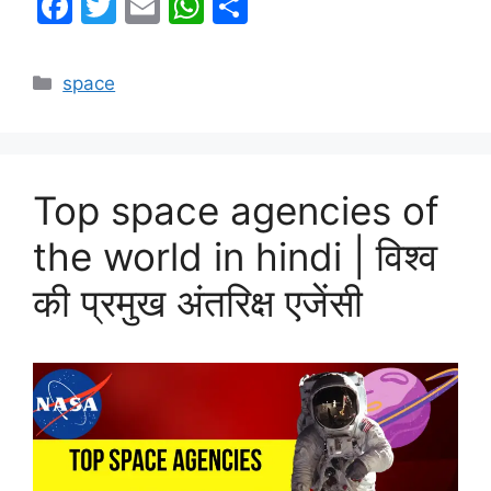
k
F
T
E
W
S
a
w
m
h
h
c
itt
ai
at
ar
Categories
space
e
er
l
s
e
b
A
o
p
Top space agencies of
o
p
k
the world in hindi | विश्व
की प्रमुख अंतरिक्ष एजेंसी