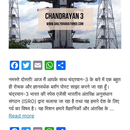
F
T
E
W
S
a
w
m
h
h
नमस्ते दोस्तों! आज मैं आपके साथ चंद्रयान-3 के बारे में एक बहुत
c
itt
ai
at
ar
ही रोचक और ज्ञानवर्धक ब्लॉग पोस्ट साझा करने जा रहा हूँ।
e
er
l
s
e
चंद्रयान-3 भारत की स्पेस एजेंसी भारतीय अंतरिक्ष अनुसंधान
b
A
संगठन (ISRO) द्वारा चलाया जा रहा है तथा यह हमारे देश के लिए
गर्व का विषय है। यह मिशन हमारे वैज्ञानिकों और अंतरिक्ष के …
o
p
Read more
o
p