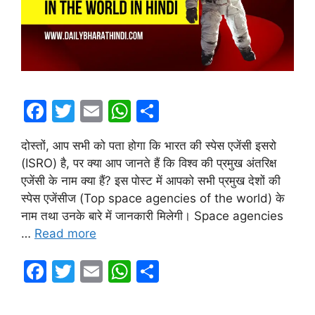
F
T
E
W
S
a
w
m
h
h
दोस्तों, आप सभी को पता होगा कि भारत की स्पेस एजेंसी इसरो
c
itt
ai
at
ar
(ISRO) है, पर क्या आप जानते हैं कि विश्व की प्रमुख अंतरिक्ष
e
er
l
s
e
एजेंसी के नाम क्या हैं? इस पोस्ट में आपको सभी प्रमुख देशों की
b
A
स्पेस एजेंसीज (Top space agencies of the world) के
नाम तथा उनके बारे में जानकारी मिलेगी। Space agencies
o
p
…
Read more
o
p
k
F
T
E
W
S
a
w
m
h
h