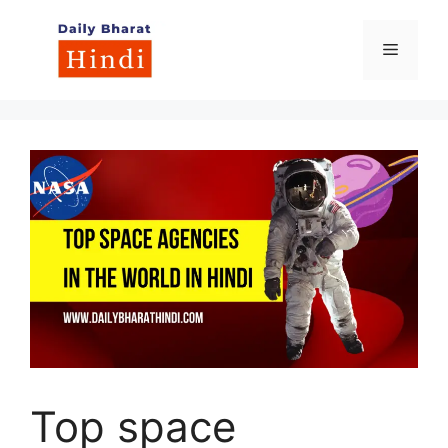
Skip
to
Menu
content
Top space