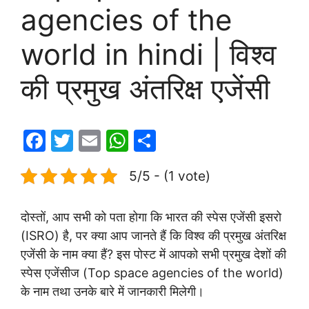
agencies of the
world in hindi | विश्व
की प्रमुख अंतरिक्ष एजेंसी
F
T
E
W
S
a
w
m
h
h
5/5 - (1 vote)
c
itt
ai
at
ar
e
er
l
s
e
दोस्तों, आप सभी को पता होगा कि भारत की स्पेस एजेंसी इसरो
b
A
(ISRO) है, पर क्या आप जानते हैं कि विश्व की प्रमुख अंतरिक्ष
o
p
एजेंसी के नाम क्या हैं? इस पोस्ट में आपको सभी प्रमुख देशों की
o
p
स्पेस एजेंसीज (Top space agencies of the world)
k
के नाम तथा उनके बारे में जानकारी मिलेगी।