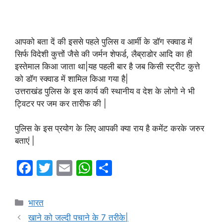
आपको बता दें की इससे पहले पुलिस व आर्मी के डॉग स्क्वाड में
सिर्फ विदेशी कुत्तों जैसे की जर्मन शेफर्ड, लैब्राडोर आदि का ही
इस्तेमाल किआ जाता था|यह पहली बार है जब किसी स्ट्रीट कुत्ते
को डॉग स्क्वाड में शामिल किआ गया है|
उत्तराखंड पुलिस के इस कार्य की स्थानीय व देश के लोगो ने भी
ट्विटर पर जम कर तारीफ की |
पुलिस के इस प्रयोग के लिए आपकी क्या राय है कमेंट करके जरुर
बताएं |
F
T
E
W
S
a
w
m
h
h
c
itt
ai
at
ar
Categories
भारत
e
er
l
s
e
खाने को जल्दी पचाने के 7 तरीके|