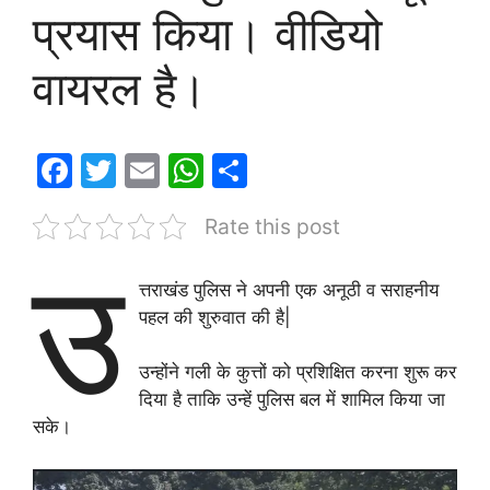
प्रयास किया। वीडियो
वायरल है।
F
T
E
W
S
a
w
m
h
h
Rate this post
c
itt
ai
at
ar
उ
e
er
l
s
e
त्तराखंड पुलिस ने अपनी एक अनूठी व सराहनीय
b
A
पहल की शुरुवात की है|
o
p
o
p
उन्होंने गली के कुत्तों को प्रशिक्षित करना शुरू कर
दिया है ताकि उन्हें पुलिस बल में शामिल किया जा
k
सके।