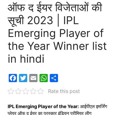
ऑफ द ईयर विजेताओं की
सूची 2023 | IPL
Emerging Player of
the Year Winner list
in hindi
F
T
E
W
S
a
w
m
h
h
Rate this post
c
itt
ai
at
ar
e
er
l
s
e
IPL Emerging Player of the Year:
आईपीएल इमर्जिंग
b
A
प्लेयर ऑफ द ईयर का पुरस्कार इंडियन प्रीमियर लीग